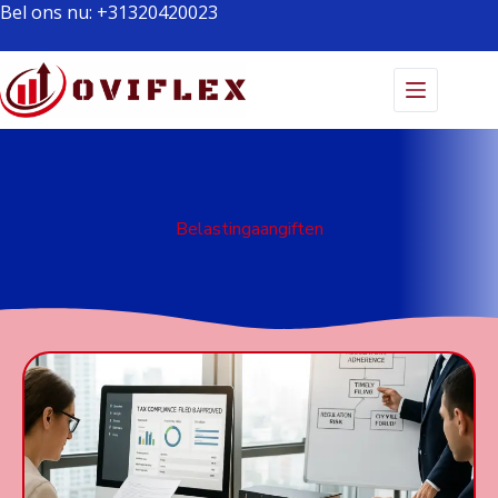
Bel ons nu:
+31320420023
Belastingaangiften