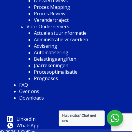
Dossierreviews
Proces Mapping
Proces Review
Verandertraject
Voor Ondernemers
Actuele stuurinformatie
Administratie verwerken
Advisering
Automatisering
Belastingaangiften
Jaarrekeningen
Procesoptimalisatie
Prognoses
FAQ
Over ons
Downloads
Hulp nodig?
Chat met
LinkedIn
ons
WhatsApp